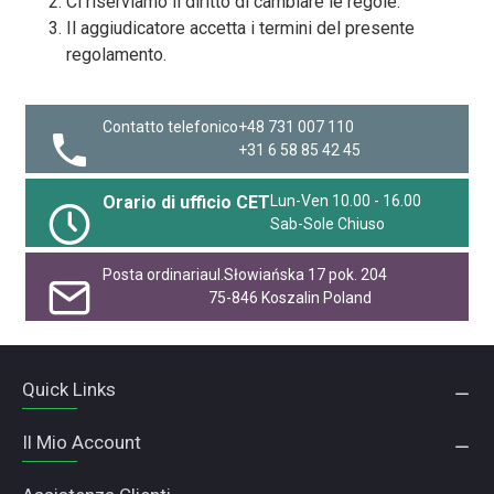
Ci riserviamo il diritto di cambiare le regole.
Il aggiudicatore accetta i termini del presente
regolamento.
Contatto telefonico
+48 731 007 110
+31 6 58 85 42 45
Orario di ufficio CET
Lun-Ven 10.00 - 16.00
Sab-Sole Chiuso
Posta ordinaria
ul.Słowiańska 17 pok. 204
75-846 Koszalin Poland
Quick Links
Il Mio Account