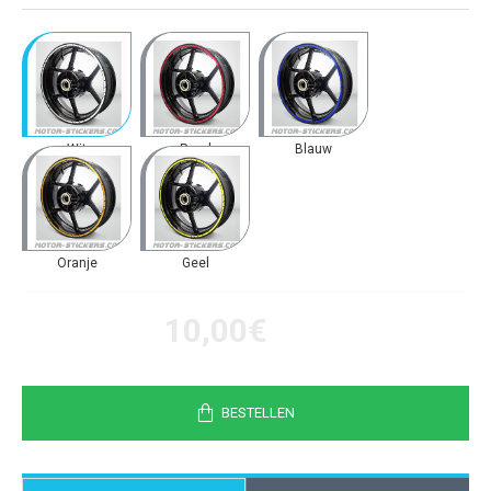
Wit
Rood
Blauw
Oranje
Geel
10,00€
BESTELLEN