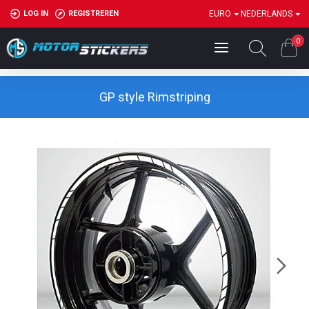
LOG IN
REGISTREREN
EURO
NEDERLANDS
0
GP style Rimstriping