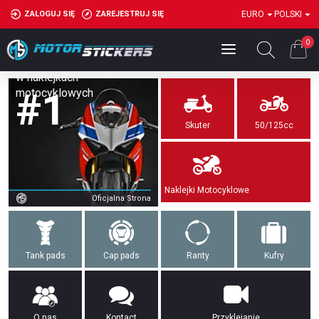
ZALOGUJ SIĘ
ZAREJESTRUJ SIĘ
EURO
POLSKI
0
w naklejkach
#1
motocyklowych
Skuter
50/125cc
Naklejki Motocyklowe
Oficjalna Strona
Tank pads
Cap pads
Ranty
Kufry
O nas
Kontact
Przyklejanie