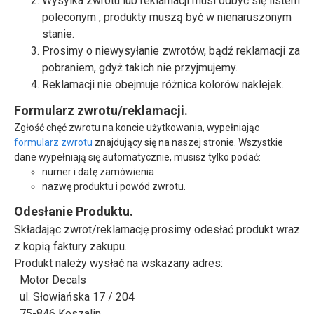
Wysylka zwrotu lub reklamacji musi odbyć się listem
poleconym , produkty muszą być w nienaruszonym
stanie.
Prosimy o niewysyłanie zwrotów, bądź reklamacji za
pobraniem, gdyż takich nie przyjmujemy.
Reklamacji nie obejmuje różnica kolorów naklejek.
Formularz zwrotu/reklamacji.
Zgłość chęć zwrotu na koncie użytkowania, wypełniając
formularz zwrotu
znajdujący się na naszej stronie. Wszystkie
dane wypełniają się automatycznie, musisz tylko podać:
numer i datę zamówienia
nazwę produktu i powód zwrotu.
Odesłanie Produktu.
Składając zwrot/reklamację prosimy odesłać produkt wraz
z kopią faktury zakupu.
Produkt należy wysłać na wskazany adres:
Motor Decals
ul. Słowiańska 17 / 204
75-846 Koszalin