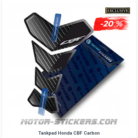
-20 %
Tankpad Honda CBF Carbon