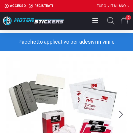
ACCESSO
REGISTRATI
EURO
ITALIANO
0
Pacchetto applicativo per adesivi in vinile