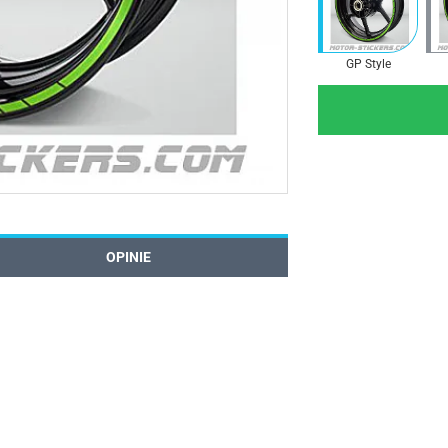
GP Style
OPINIE