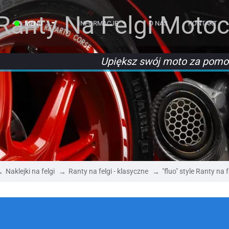
Ranty Na Felgi Moto
MENU
INFORMACJE
O NAS
KONTAKT
Upiększ swój moto za pomoc
Naklejki na felgi
Ranty na felgi - klasyczne
"fluo" style Ranty na f