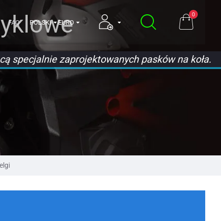
cyklowe
0
FAQ
POLSKI
EURO
ą specjalnie zaprojektowanych pasków na koła.
elgi