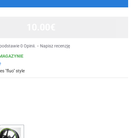
10.00€
podstawie 0 Opinii.
-
Napisz recenzję
MAGAZYNIE
e
es "fluo" style