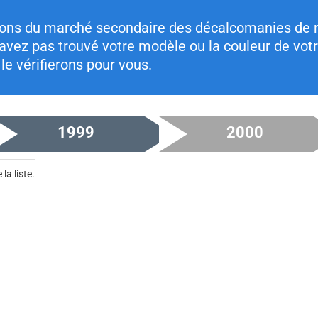
tions du marché secondaire des décalcomanies de
n'avez pas trouvé votre modèle ou la couleur de vo
le vérifierons pour vous.
1999
2000
la liste.