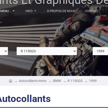
MENU
INFO
À PROPOS DE NOUS
CONTACT
BMW
R 1150GS
Autocollants moto
BMW
R 1150GS
1999
utocollants