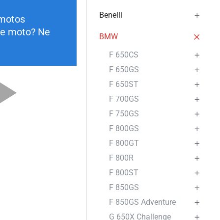
Benelli
 motos
tre moto? Ne
BMW
F 650CS
F 650GS
F 650ST
F 700GS
F 750GS
F 800GS
F 800GT
F 800R
F 800ST
F 850GS
F 850GS Adventure
G 650X Challenge