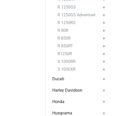
R 1250GS
R 1250GS Adventure
R 1250RS
R 80R
R 850R
R 850RT
R1250R
S 1000RR
S 1000XR
Ducati
Harley Davidson
Honda
Husqvarna