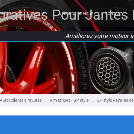
ratives Pour Jantes
MENU
INFO
À PROPOS DE NOUS
CONTACT
Améliorez votre moteur a
Autocollants à rayures
Rim stripes - GP style
GP style Rayures de