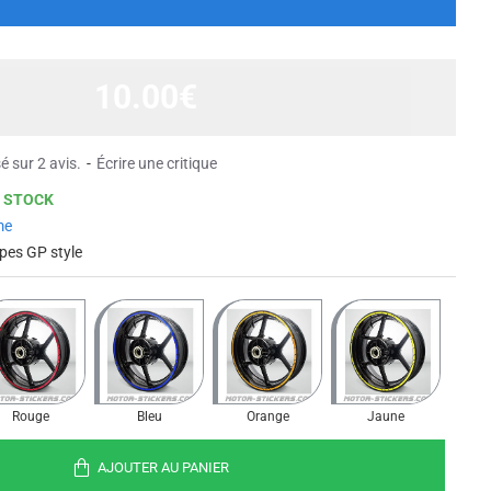
10.00€
é sur 2 avis.
-
Écrire une critique
 STOCK
me
ipes GP style
Rouge
Bleu
Orange
Jaune
AJOUTER AU PANIER