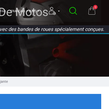
 De Motos
0
FAQ
FRANÇAIS
EURO
vec des bandes de roues spécialement conçues.
 jante