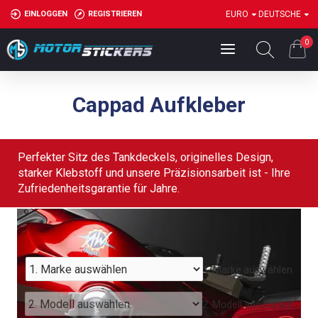
EINLOGGEN
REGISTRIEREN
EURO
DEUTSCHE
0
Cappad Aufkleber
Perfekter Sitz des Tankdeckels, originelles Design,
starker Klebstoff und unsere Präzisionsarbeit ist - Ihre
Zufriedenheitsgarantie für Jahre.
1. Marke auswählen
2. Modell auswählen