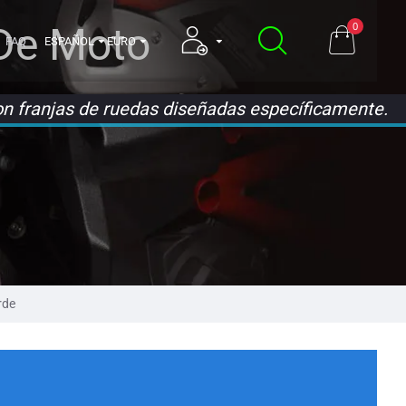
 De Moto
0
FAQ
ESPAÑOL
EURO
on franjas de ruedas diseñadas específicamente.
rde