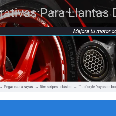
rativas Para Llantas
INFORMACIÓN
SOBRE NOSOTROS
CONTACTO
Mejora tu motor c
Pegatinas a rayas
Rim stripes - clásico
"fluo" style Rayas de bo