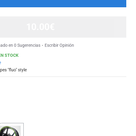
10.00€
ado en 0 Sugerencias
-
Escribir Opinión
EN STOCK
e
pes "fluo" style