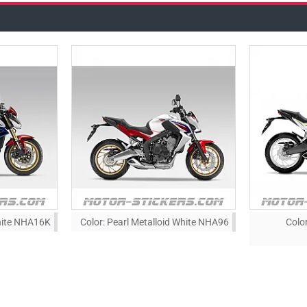
hite NHA16K
Color:
Pearl Metalloid White NHA96
Color