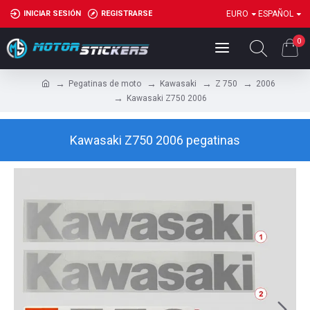
INICIAR SESIÓN
REGISTRARSE
EURO
ESPAÑOL
0
Pegatinas de moto
Kawasaki
Z 750
2006
Kawasaki Z750 2006
Kawasaki Z750 2006 pegatinas