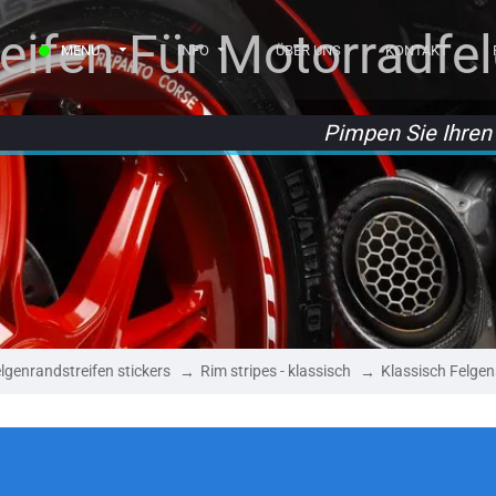
reifen Für Motorradfe
MENU
INFO
ÜBER UNS
KONTAKT
Pimpen Sie Ihren 
lgenrandstreifen stickers
Rim stripes - klassisch
Klassisch Felgen