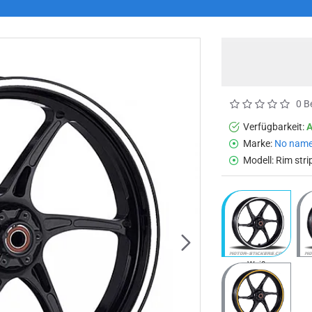
0 B
Verfügbarkeit:
Marke:
No nam
Modell:
Rim stri
Weiß