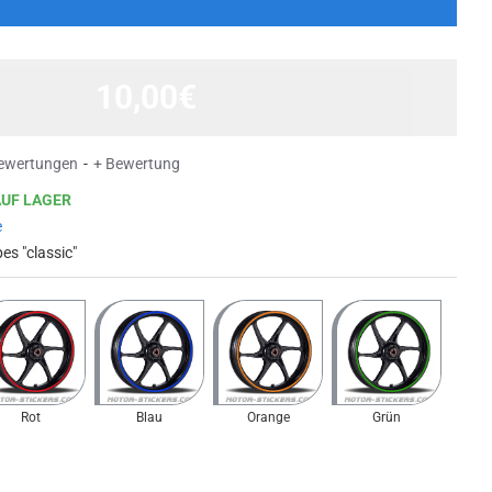
10,00€
ewertungen
-
+ Bewertung
AUF LAGER
e
pes "classic"
Rot
Blau
Orange
Grün