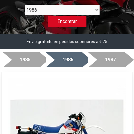
1986
Encontrar
Envío gratuito en pedidos superiores a € 75
1985
1986
1987