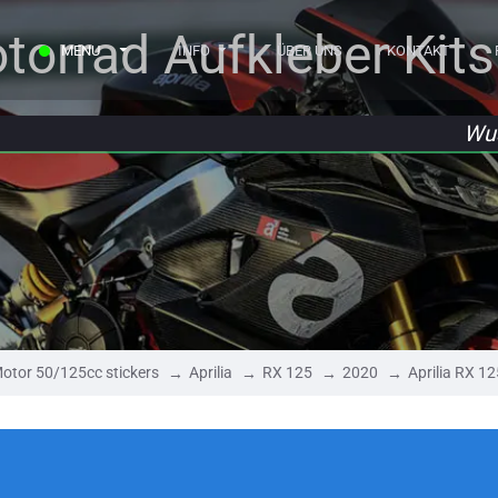
torrad Aufkleber Kits
MENU
INFO
ÜBER UNS
KONTAKT
Wus
otor 50/125cc stickers
Aprilia
RX 125
2020
Aprilia RX 1