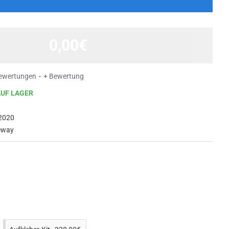
0,00€
ewertungen
-
+ Bewertung
AUF LAGER
2020
eway